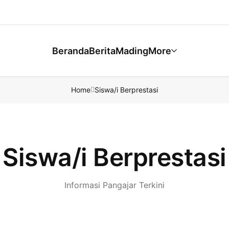
Beranda
Berita
Mading
More
Home
Siswa/i Berprestasi
Siswa/i Berprestasi
Informasi Pangajar Terkini