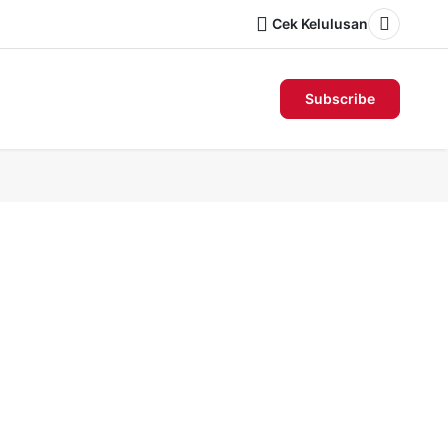
Cek Kelulusan
Dark m
Subscribe