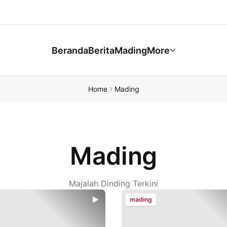
Beranda
Berita
Mading
More
Home
Mading
Mading
Majalah Dinding Terkini
mading