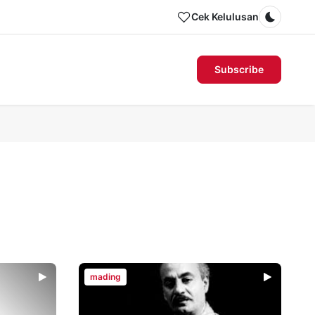
Cek Kelulusan
Dark m
Subscribe
mading